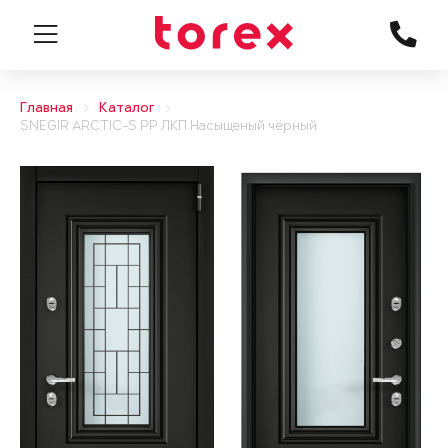
Главная
Каталог
SNEGIR ARCTIC-S PP ЛКП Насыщеный чёрный