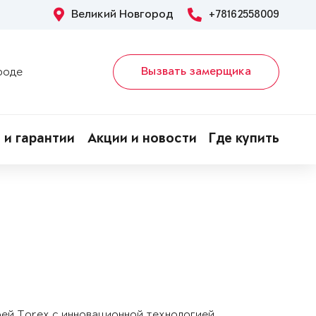
Великий Новгород
+78162558009
Вызвать замерщика
роде
 и гарантии
Акции и новости
Где купить
рей Torex с инновационной технологией