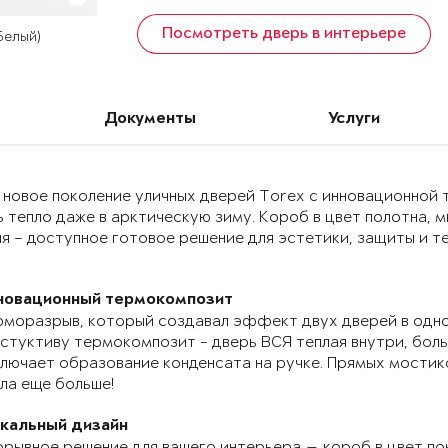
Посмотреть дверь в интерьере
 Белый)
Документы
Услуги
 новое поколение уличных дверей Torex с инновационно
 тепло даже в арктическую зиму. Короб в цвет полотна, 
я – доступное готовое решение для эстетики, защиты и т
новационный термокомпозит
моразрыв, который создавал эффект двух дверей в одно
стуктиву термокомпозит - дверь ВСЯ теплая внутри, бол
лючает образование конденсата на ручке. Прямых мостик
ла еще больше!
икальный дизайн
рывное решение для вашего интерьера — короб в цвет по