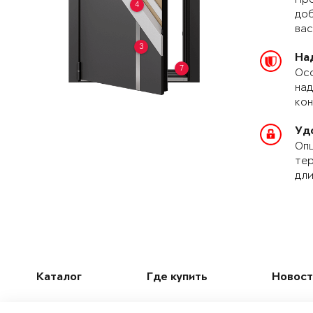
4
доб
вас
3
На
7
Осо
над
кон
Уд
Опц
тер
дли
Каталог
Где купить
Новост