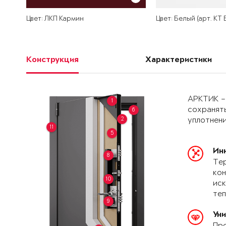
Цвет: ЛКП Кармин
Цвет: Белый (арт. КТ
Конструкция
Характеристики
АРКТИК –
1
сохранять
6
2
уплотнени
11
5
Ин
8
Тер
кон
10
иск
теп
9
Ун
Про