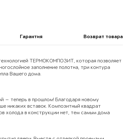
Гарантия
Возврат товара
й технологией ТЕРМОКОМПОЗИТ, которая позволяет
многослойное заполнение полотна, три контура
епла Вашего дома.
й — теперь в прошлом! Благодаря новому
ьше никаких вставок. Композитный квадрат
ов холода в конструкции нет, тем самым дома
крытия двери. Вместе с отделкой проемами,