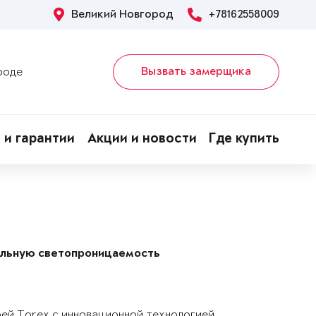
Великий Новгород
+78162558009
Вызвать замерщика
роде
 и гарантии
Акции и новости
Где купить
альную светопроницаемость
рей Torex с инновационной технологией