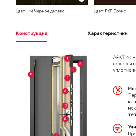
Цвет: ФМ Черное дерево
Цвет: ЛКП Бруно
Конструкция
Характеристики
АРКТИК –
1
сохранять
6
2
уплотнени
11
5
Ин
8
Тер
кон
10
иск
теп
9
Ун
Про
4