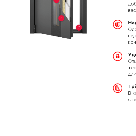
доб
вас
3
На
7
Осо
над
кон
Уд
Опц
тер
дли
Тр
В к
сте