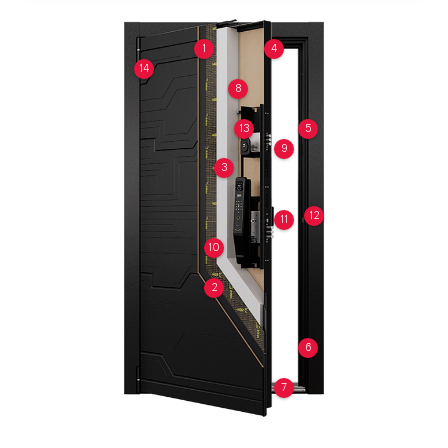
1
4
14
8
13
5
9
3
12
11
10
2
6
7