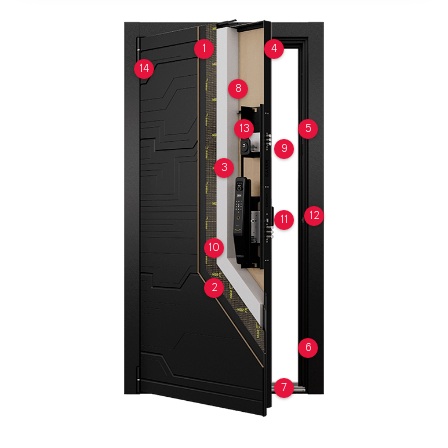
1
4
14
8
13
5
9
3
12
11
10
2
6
7